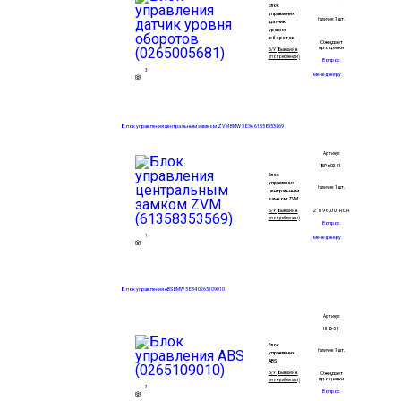
Блок
управления
Наличие:
1 шт.
датчик
уровня
оборотов
Ожидает
проценки
Б/У (Бывший в
употреблении)
Вопрос
3
менеджеру
Блок управления центральным замком ZVM BMW 3 E36 61358353569
Артикул:
БР m0281
Блок
управления
Наличие:
1 шт.
центральным
замком ZVM
2 096,00
RUR
Б/У (Бывший в
употреблении)
Вопрос
1
менеджеру
Блок управления ABS BMW 5 E34 0265109010
Артикул:
НН B-51
Блок
Наличие:
1 шт.
управления
ABS
Ожидает
Б/У (Бывший в
проценки
употреблении)
2
Вопрос