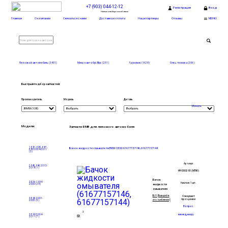
+7 (903) 044-12-12
Регистрация
Вход
Нажми и выбери способ связи
Главная
О компании
Связаться с нами
Доставка и оплата
Наши партнеры
Отзывы
МЕНЮ
Легковой автомобиль (3431)
Микроавтобус/Бус (231)
Грузовик (1628)
Спец. техника (206)
Быстрый подбор запчастей:
Производитель
Модель
Деталь
Искать
Модели:
Запчасти БМВ для легкового автомобиля
1 E81, E82, E87,
Бачок жидкости омывателя BMW 3 E92 61677157146, 61677157144
E88
2004-2011
(3)
Артикул:
2 F45, F46
2013-
2018
(1)
НН 000293 (МПЮ)
Бачок
3 E36
1994-
Наличие:
1 шт.
2000
(28)
жидкости
омывателя
Ожидает
Б/У (Бывший в
3 E46
2001-
проценки
употреблении)
2005
(5)
Вопрос
3
менеджеру
3 E90
2004-
2011
(7)