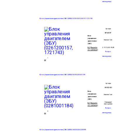
менеджеру
Блок управления двигателем (ЭБУ) BMW 3 I E30 0261200157, 1721743
Артикул:
БР m0047
Блок
управления
Наличие:
1 шт.
двигателем
(ЭБУ)
2 515,00
RUR
Б/У (Бывший в
употреблении)
Вопрос
менеджеру
1
Блок управления двигателем (ЭБУ) BMW 5 E39 0281001184
Артикул:
НН 002420
Блок
управления
Наличие:
1 шт.
двигателем
(ЭБУ)
Ожидает
Б/У (Бывший в
проценки
употреблении)
Вопрос
3
менеджеру
Блок управления двигателем (ЭБУ) BMW 3 II E30 0261200989