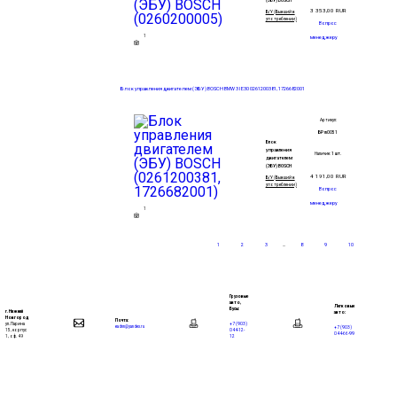
3 353,00
RUR
Б/У (Бывший в
употреблении)
Вопрос
1
менеджеру
Блок управления двигателем (ЭБУ) BOSCH BMW 3 I E30 0261200381, 1726682001
Артикул:
БР m0051
Блок
управления
Наличие:
1 шт.
двигателем
(ЭБУ) BOSCH
4 191,00
RUR
Б/У (Бывший в
употреблении)
Вопрос
менеджеру
1
1
2
3
...
8
9
10
Грузовые
авто,
Легковые
Бусы:
г. Нижний
авто:
Новгород
Почта:
+7 (903)
ул. Ларина
+7 (903)
eadnn@yandex.ru
044-12-
15, корпус
044-66-99
12
1, оф. 49