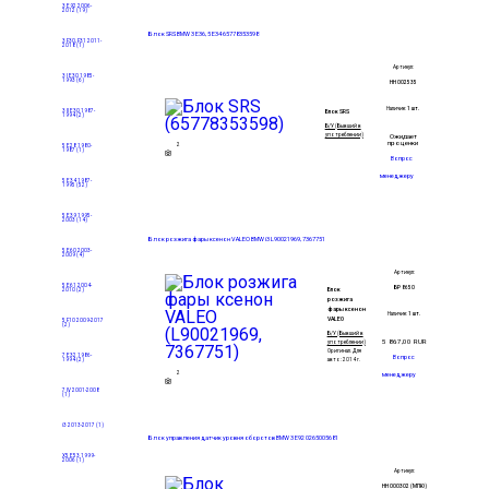
3 E92
2006-
2012
(19)
Блок SRS BMW 3 E36, 5 E34 65778353598
3 F30, F31
2011-
2018
(1)
Артикул:
3 I E30
1985-
1993
(6)
НН 002535
Наличие:
1 шт.
3 II E30
1987-
Блок SRS
1994
(2)
Б/У (Бывший в
употреблении)
Ожидает
проценки
2
5 E28
1980-
1987
(1)
Вопрос
менеджеру
5 E34
1987-
1995
(52)
5 E39
1995-
2003
(14)
Блок розжига фары ксенон VALEO BMW i3 L90021969, 7367751
5 E60
2003-
2009
(4)
Артикул:
5 E61
2004-
БР 8650
Блок
2010
(2)
розжига
фары ксенон
Наличие:
1 шт.
VALEO
5 F10
2009-2017
(2)
Б/У (Бывший в
5 867,00
RUR
употреблении)
Оригинал.
Для
7 E32
1986-
Вопрос
1994
(2)
авто:
2014 г.
2
менеджеру
7 IV
2001-2008
(1)
i3
2013-2017
(1)
Блок управления датчик уровня оборотов BMW 3 E92 0265005681
X5 E53
1999-
2006
(1)
Артикул:
НН 000302 (МПЮ)