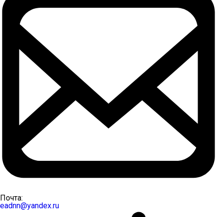
Почта:
eadnn@yandex.ru