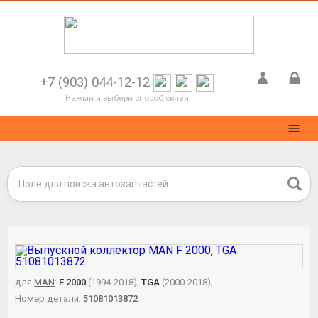
+7 (903) 044-12-12
Нажми и выбери способ связи
для
MAN
:
F 2000
(1994-2018);
TGA
(2000-2018);
Номер детали:
51081013872