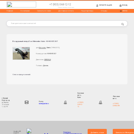
+7 (903) 044-12-12
РЕГИСТРАЦИЯ
ВХОД
Нажми и выбери способ связи
Главная
О компании
Связаться с нами
Доставка и оплата
Наши партнеры
Отзывы
МЕНЮ
Воздушный патрубок Mercedes Vario 9040981307
для
Mercedes
:
Vario
(1996-2013);
Номер детали:
9040981307
Двигатель:
OM904LA
Топливо:
Дизель
Список предложений:
Грузовые
авто,
Легковые
Бусы:
г. Нижний
авто:
Новгород
Почта:
+7 (903)
ул. Ларина
+7 (903)
eadnn@yandex.ru
044-12-
15, корпус
044-66-99
12
1, оф. 49
Quattro88
Политика
Добавить отзыв
Связаться с Менеджер
© 2004-
конфинденциальности