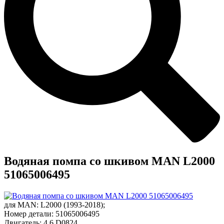
Водяная помпа со шкивом MAN L2000
51065006495
для
MAN
:
L2000
(1993-2018);
Номер детали:
51065006495
Двигатель:
4,6
D0824