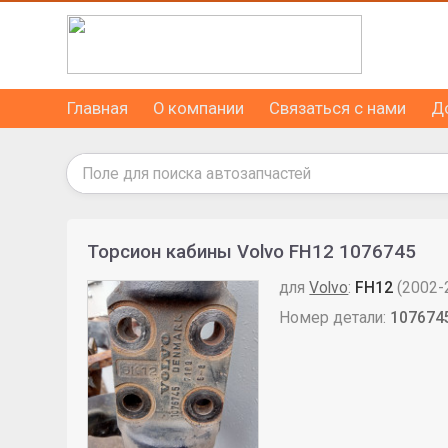
Главная
О компании
Связаться с нами
Д
Торсион кабины Volvo FH12 1076745
для
Volvo
:
FH12
(2002-
Номер детали:
107674