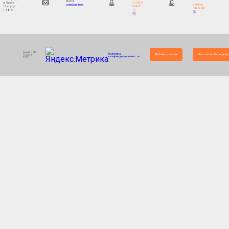
Почта:
+7 (903)
ул. Ларина
+7 (903)
eadnn@yandex.ru
044-12-
15, корпус
044-66-99
12
1, оф. 49
Quattro88
Политика
Добавить отзыв
Связаться с Менеджер
© 2004-
конфинденциальности
2026