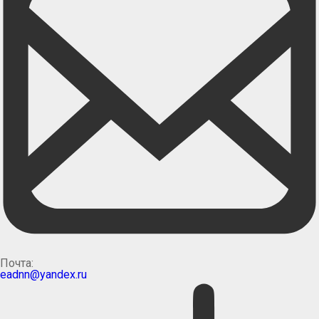
Почта:
eadnn@yandex.ru