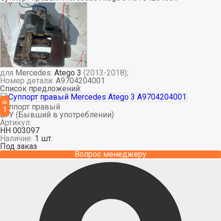
для
Mercedes
:
Atego 3
(2013-2018);
Номер детали:
A9704204001
Список предложений:
Суппорт правый
1
Б/У (Бывший в употреблении)
Артикул:
НН 003097
Наличие:
1 шт.
Под заказ
Вопрос менеджеру