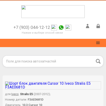
+7 (903) 044-12-12
Нажми и выбери способ связи
для
Iveco
:
Stralis E5
(2007-2012);
Номер детали:
F3AE0681D
Двигатель:
10,3
Cursor 10