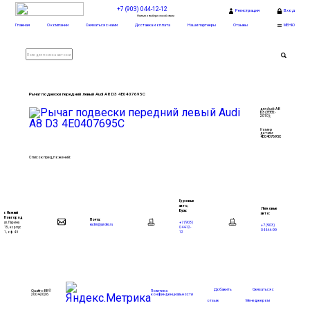
+7 (903) 044-12-12
Регистрация
Вход
Нажми и выбери способ связи
Главная
О компании
Связаться с нами
Доставка и оплата
Наши партнеры
Отзывы
МЕНЮ
Рычаг подвески передний левый Audi A8 D3 4E0407695C
для
Audi
:
A8
D3
(2002-
2010);
Номер
детали:
4E0407695C
Список предложений:
Грузовые
авто,
Легковые
Бусы:
г. Нижний
авто:
Новгород
Почта:
+7 (903)
ул. Ларина
+7 (903)
eadnn@yandex.ru
044-12-
15, корпус
044-66-99
12
1, оф. 49
Добавить
Связаться с
Quattro88 ©
Политика
2004-2026
конфинденциальности
отзыв
Менеджером