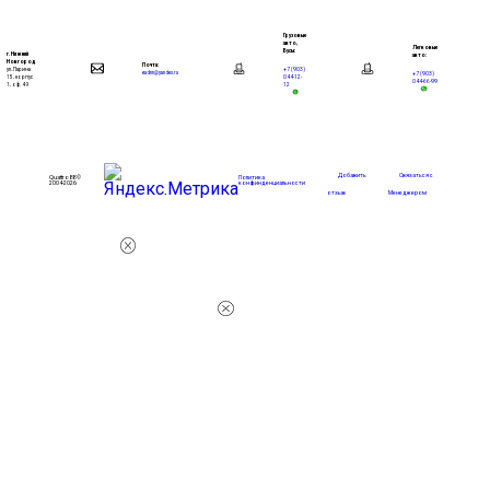
Грузовые
авто,
Легковые
Бусы:
г. Нижний
авто:
Новгород
Почта:
+7 (903)
ул. Ларина
+7 (903)
eadnn@yandex.ru
044-12-
15, корпус
044-66-99
12
1, оф. 49
Добавить
Связаться с
Quattro88 ©
Политика
2004-2026
конфинденциальности
отзыв
Менеджером