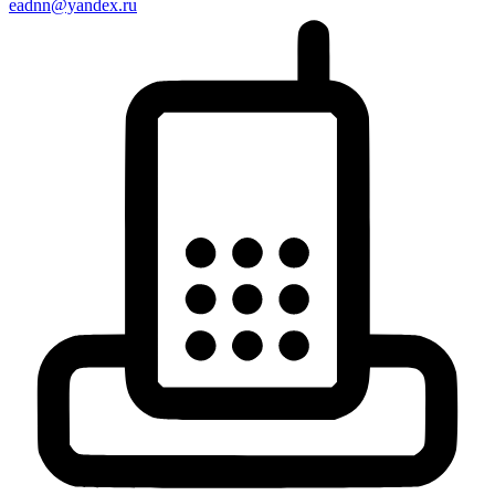
eadnn@yandex.ru