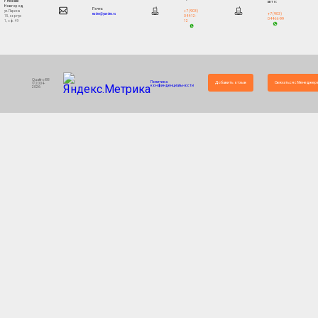
г. Нижний
авто:
Новгород
Почта:
+7 (903)
ул. Ларина
+7 (903)
eadnn@yandex.ru
044-12-
15, корпус
044-66-99
12
1, оф. 49
Quattro88
Политика
Добавить отзыв
Связаться с Менеджер
© 2004-
конфинденциальности
2026