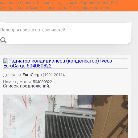
партнеры
Отзывы
Запчасти под заказ из Европы
Новые, Б/У,
Авторазборка
Таможенная очистка
Логистика и доставка
для
Iveco
:
EuroCargo
(1991-2011);
Номер детали:
504080822
Список предложений: