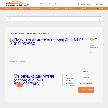
+7 (903) 044-12-12
РЕГИСТРАЦИЯ
ВХОД
Нажми и выбери способ связи
Главная
О компании
Связаться с нами
Доставка и оплата
Наши партнеры
Отзывы
МЕНЮ
Подушка двигателя (опора) Audi A4 B5 8D0199379AC
для
Audi
:
A4
B5
(1994-
2001);
Номер
детали:
8D0199379AC
Двигатель:
1,9 TDI
Список предложений:
Артикул:
НН 002218
Подушка
Наличие:
1 шт.
двигателя
(опора)
Ожидает проценки
Б/У (Бывший в
1
употреблении)
Вопрос менеджеру