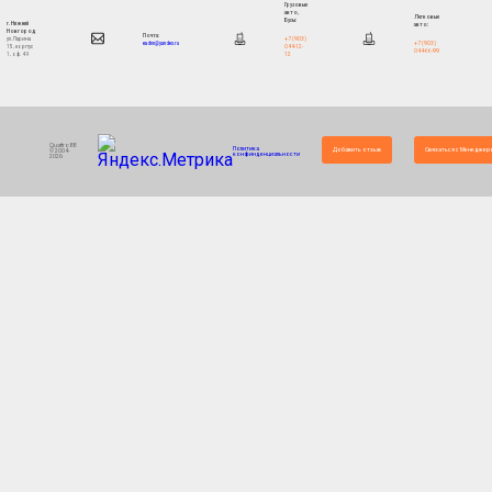
Грузовые
авто,
Легковые
Бусы:
г. Нижний
авто:
Новгород
Почта:
+7 (903)
ул. Ларина
+7 (903)
eadnn@yandex.ru
044-12-
15, корпус
044-66-99
12
1, оф. 49
Quattro88
Политика
Добавить отзыв
Связаться с Менеджер
© 2004-
конфинденциальности
2026