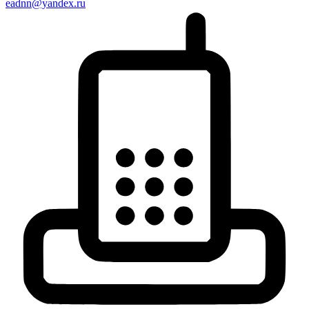
eadnn@yandex.ru