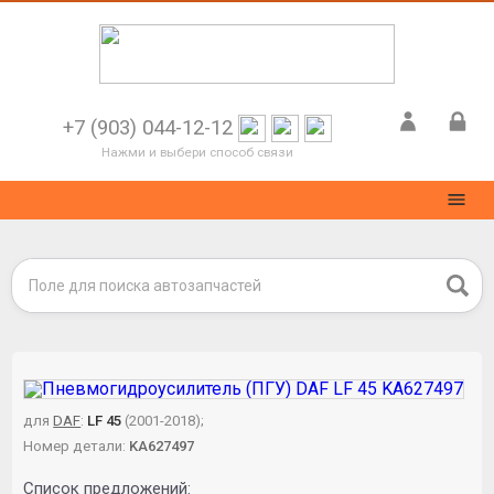
+7 (903) 044-12-12
Нажми и выбери способ связи
для
DAF
:
LF 45
(2001-2018);
Номер детали:
KA627497
Список предложений: