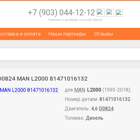
+7 (903) 044-12-12
Нажми и выбери способ связи
оставка и оплата
Наши партнеры
Отзывы
 D0824 MAN L2000 81471016132
для
MAN
:
L2000
(1993-2018);
Номер детали:
81471016132
Двигатель:
4,6
D0824
Топливо:
Дизель