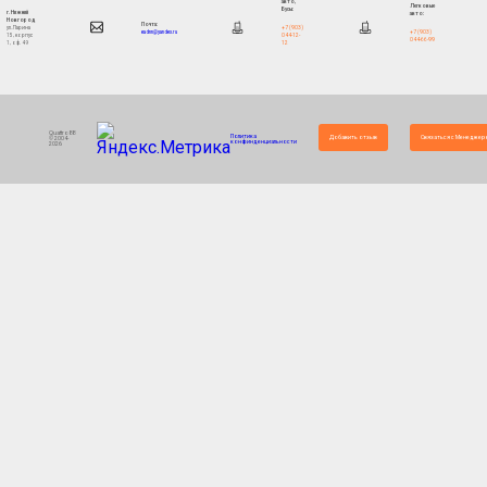
авто,
Легковые
Бусы:
г. Нижний
авто:
Новгород
Почта:
+7 (903)
ул. Ларина
+7 (903)
eadnn@yandex.ru
044-12-
15, корпус
044-66-99
12
1, оф. 49
Quattro88
Политика
Добавить отзыв
Связаться с Менеджер
© 2004-
конфинденциальности
2026