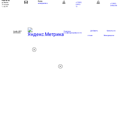
Новгород
Почта:
+7 (903)
ул. Ларина
+7 (903)
eadnn@yandex.ru
044-12-
15, корпус
044-66-99
12
1, оф. 49
Добавить
Связаться с
Quattro88 ©
Политика
2004-2026
конфинденциальности
отзыв
Менеджером