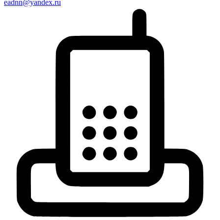
eadnn@yandex.ru