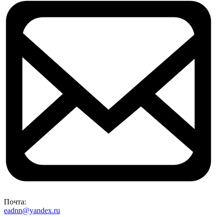
Почта:
eadnn@yandex.ru