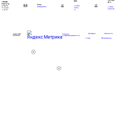
Легковые
Бусы:
г. Нижний
авто:
Новгород
Почта:
+7 (903)
ул. Ларина
+7 (903)
eadnn@yandex.ru
044-12-
15, корпус
044-66-99
12
1, оф. 49
Добавить
Связаться с
Quattro88 ©
Политика
2004-2026
конфинденциальности
отзыв
Менеджером