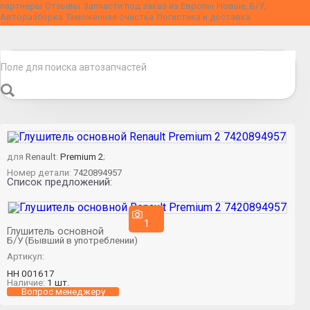
партнеры
Отзывы
Запчасти под заказ из Европы
Новые, Б/У,
Авторазборка
Таможенная очистка
Логистика и доставка
для
Renault
:
Premium 2
;
Номер детали:
7420894957
Список предложений:
1
Глушитель основной
Б/У (Бывший в употреблении)
Артикул:
НН 001617
Наличие:
1 шт.
Вопрос менеджеру