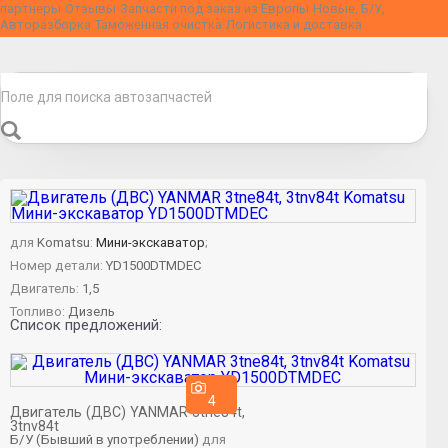
партнеры
Отзывы
Запчасти под заказ из Европы
Новые, Б/У,
Авторазборка
Таможенная очистка
Логистика и доставка
для
Komatsu
:
Мини-экскаватор
;
Номер детали:
YD1500DTMDEC
Двигатель:
1,5
Топливо:
Дизель
Список предложений:
4
Двигатель (ДВС) YANMAR 3tne84t,
3tnv84t
Б/У (Бывший в употреблении)
для