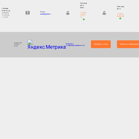
Грузовые
авто,
Легковые
Бусы:
г. Нижний
авто:
Новгород
Почта:
+7 (903)
ул. Ларина
+7 (903)
eadnn@yandex.ru
044-12-
15, корпус
044-66-99
12
1, оф. 49
Quattro88
Политика
Добавить отзыв
Связаться с Менеджер
© 2004-
конфинденциальности
2026