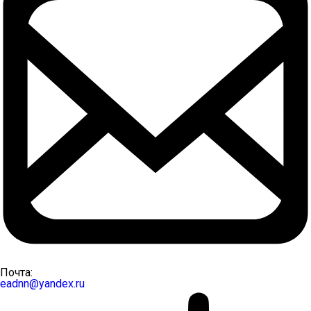
Почта:
eadnn@yandex.ru