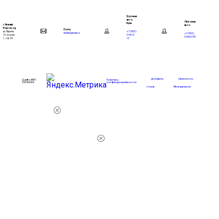
Грузовые
авто,
Легковые
Бусы:
г. Нижний
авто:
Новгород
Почта:
+7 (903)
ул. Ларина
+7 (903)
eadnn@yandex.ru
044-12-
15, корпус
044-66-99
12
1, оф. 49
Добавить
Связаться с
Quattro88 ©
Политика
2004-2026
конфинденциальности
отзыв
Менеджером