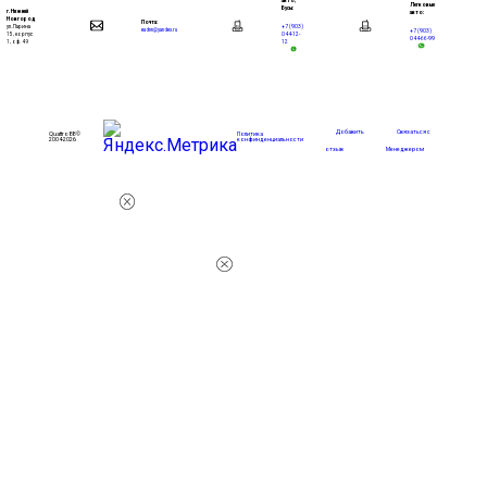
авто,
Легковые
Бусы:
г. Нижний
авто:
Новгород
Почта:
+7 (903)
ул. Ларина
+7 (903)
eadnn@yandex.ru
044-12-
15, корпус
044-66-99
12
1, оф. 49
Добавить
Связаться с
Quattro88 ©
Политика
2004-2026
конфинденциальности
отзыв
Менеджером