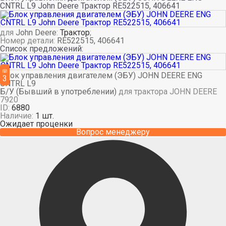
CNTRL L9 John Deere Трактор RE522515, 406641
для
John Deere
:
Трактор
;
Номер детали:
RE522515, 406641
Список предложений:
Блок управления двигателем (ЭБУ) JOHN DEERE ENG
3
CNTRL L9
Б/У (Бывший в употреблении)
для трактора JOHN DEERE
7920
ID:
6880
Наличие:
1 шт.
Ожидает проценки
Вопрос менеджеру