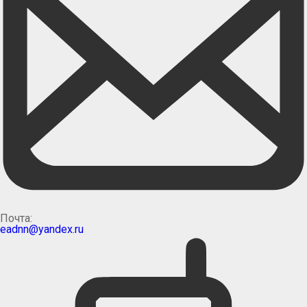
Почта:
eadnn@yandex.ru