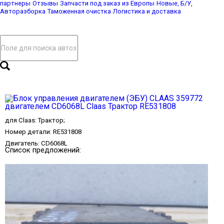
партнеры
Отзывы
Запчасти под заказ из Европы
Новые, Б/У,
Авторазборка
Таможенная очистка
Логистика и доставка
для
Claas
:
Трактор
;
Номер детали:
RE531808
Двигатель:
CD6068L
Список предложений: