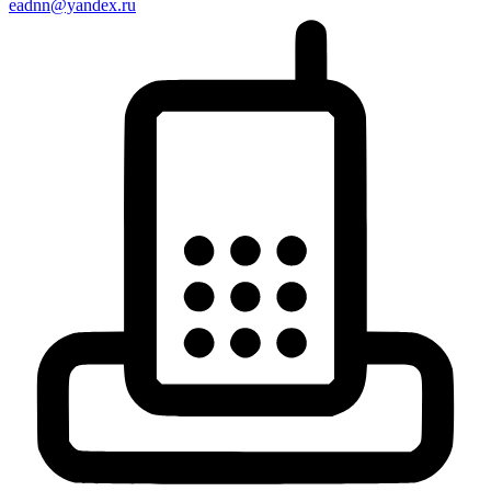
eadnn@yandex.ru