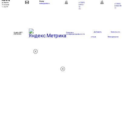
Новгород
Почта:
+7 (903)
ул. Ларина
+7 (903)
eadnn@yandex.ru
044-12-
15, корпус
044-66-99
12
1, оф. 49
Добавить
Связаться с
Quattro88 ©
Политика
2004-2026
конфинденциальности
отзыв
Менеджером