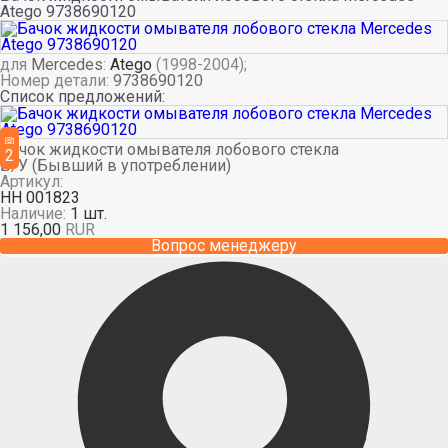
Atego 9738690120
для
Mercedes
:
Atego
(1998-2004);
Номер детали:
9738690120
Список предложений:
Бачок жидкости омывателя лобового стекла
2
Б/У (Бывший в употреблении)
Артикул:
НН 001823
Наличие:
1 шт.
1 156,00
RUR
Вопрос менеджеру