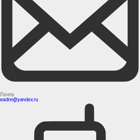
Почта:
eadnn@yandex.ru