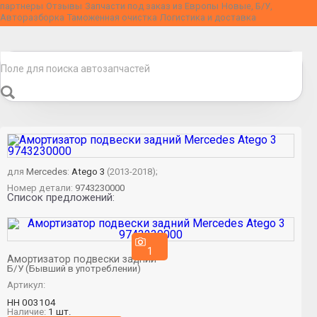
партнеры
Отзывы
Запчасти под заказ из Европы
Новые, Б/У,
Авторазборка
Таможенная очистка
Логистика и доставка
для
Mercedes
:
Atego 3
(2013-2018);
Номер детали:
9743230000
Список предложений:
1
Амортизатор подвески задний
Б/У (Бывший в употреблении)
Артикул:
НН 003104
Наличие:
1 шт.